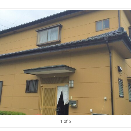
1
of
5